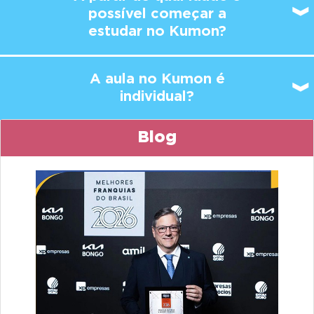
possível
começar a
estudar no Kumon?
A aula no Kumon é
individual?
Blog
Previous
Ne