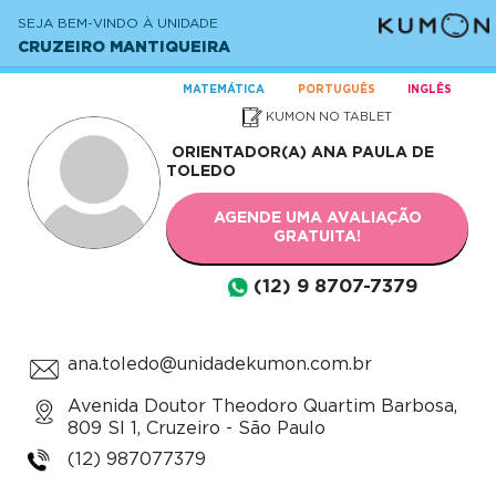
SEJA BEM-VINDO À UNIDADE
CRUZEIRO MANTIQUEIRA
MATEMÁTICA
PORTUGUÊS
INGLÊS
KUMON NO TABLET
ORIENTADOR(A)
ANA PAULA DE
TOLEDO
AGENDE UMA AVALIAÇÃO
GRATUITA!
(12) 9 8707-7379
ana.toledo@unidadekumon.com.br
Avenida Doutor Theodoro Quartim Barbosa,
809 Sl 1, Cruzeiro - São Paulo
(12) 987077379