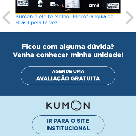
a do
Línguas mais difíceis do mundo: o que
torna um idioma desafiador?
Ficou com alguma dúvida?
Venha conhecer minha unidade!
AGENDE UMA
AVALIAÇÃO GRATUITA
IR PARA O SITE
INSTITUCIONAL