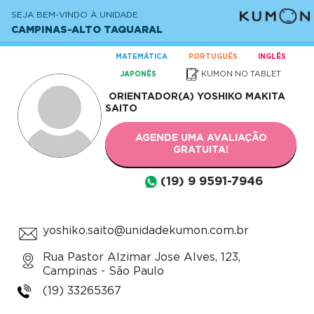
SEJA BEM-VINDO À UNIDADE
CAMPINAS-ALTO TAQUARAL
MATEMÁTICA
PORTUGUÊS
INGLÊS
KUMON NO TABLET
JAPONÊS
ORIENTADOR(A)
YOSHIKO MAKITA
SAITO
AGENDE UMA AVALIAÇÃO
GRATUITA!
(19) 9 9591-7946
yoshiko.saito@unidadekumon.com.br
Rua Pastor Alzimar Jose Alves, 123,
Campinas - São Paulo
(19) 33265367