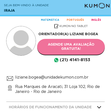
SEJA BEM-VINDO À UNIDADE
IRAJA
MATEMÁTICA
PORTUGUÊS
INGLÊS
KUMON NO TABLET
ORIENTADOR(A)
LIZIANE BOGEA
AGENDE UMA AVALIAÇÃO
GRATUITA!
(21) 4141-8153
liziane.bogea@unidadekumon.com.br
Rua Marques de Aracati, 31 Loja 102, Rio de
Janeiro - Rio de Janeiro
HORÁRIOS DE FUNCIONAMENTO DA UNIDADE