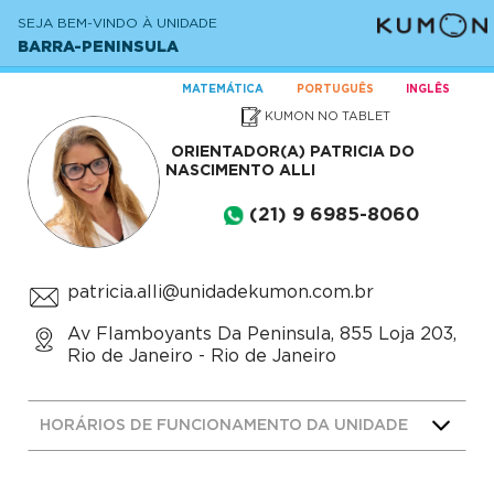
SEJA BEM-VINDO À UNIDADE
BARRA-PENINSULA
MATEMÁTICA
PORTUGUÊS
INGLÊS
KUMON NO TABLET
ORIENTADOR(A)
PATRICIA DO
NASCIMENTO ALLI
(21) 9 6985-8060
patricia.alli@unidadekumon.com.br
Av Flamboyants Da Peninsula, 855 Loja 203,
Rio de Janeiro - Rio de Janeiro
HORÁRIOS DE FUNCIONAMENTO DA UNIDADE