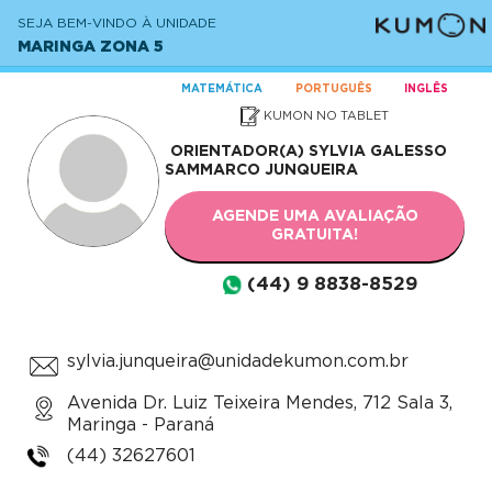
SEJA BEM-VINDO À UNIDADE
MARINGA ZONA 5
MATEMÁTICA
PORTUGUÊS
INGLÊS
KUMON NO TABLET
ORIENTADOR(A)
SYLVIA GALESSO
SAMMARCO JUNQUEIRA
AGENDE UMA AVALIAÇÃO
GRATUITA!
(44) 9 8838-8529
sylvia.junqueira@unidadekumon.com.br
Avenida Dr. Luiz Teixeira Mendes, 712 Sala 3,
Maringa - Paraná
(44) 32627601