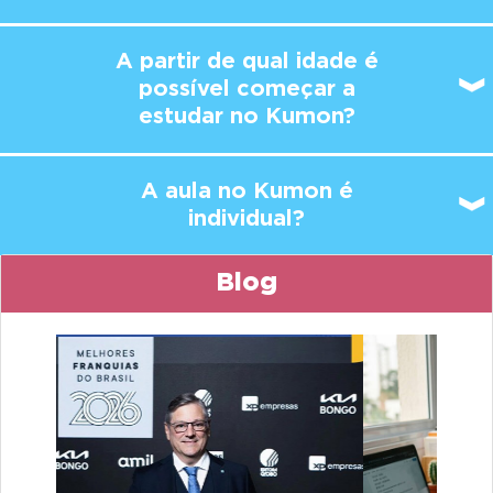
A partir de qual idade é
possível
começar a
estudar no Kumon?
A aula no Kumon é
individual?
Blog