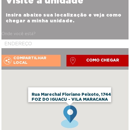
Visite a unidade
Insira abaixo sua localização e veja como
chegar a minha unidade.
Onde você está?
COMPARTILHAR
COMO CHEGAR
LOCAL
Rua Marechal Floriano Peixoto, 1744
FOZ DO IGUACU - VILA MARACANA