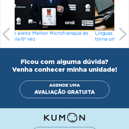
Previous
Ne
Línguas mais difíceis do mundo: o que
torna um idioma desafiador?
Ficou com alguma dúvida?
Venha conhecer minha unidade!
AGENDE UMA
AVALIAÇÃO GRATUITA