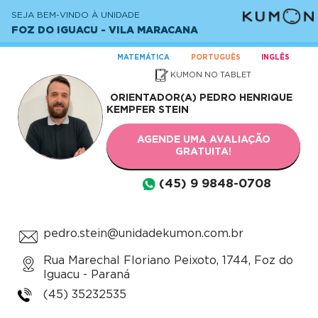
SEJA BEM-VINDO À UNIDADE
FOZ DO IGUACU - VILA MARACANA
MATEMÁTICA
PORTUGUÊS
INGLÊS
KUMON NO TABLET
ORIENTADOR(A)
PEDRO HENRIQUE
KEMPFER STEIN
AGENDE UMA AVALIAÇÃO
GRATUITA!
(45) 9 9848-0708
pedro.stein@unidadekumon.com.br
Rua Marechal Floriano Peixoto, 1744, Foz do
Iguacu - Paraná
(45) 35232535