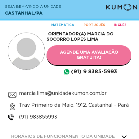
SEJA BEM-VINDO À UNIDADE
CASTANHAL/PA
MATEMÁTICA
PORTUGUÊS
INGLÊS
ORIENTADOR(A)
MARCIA DO
SOCORRO LOPES LIMA
AGENDE UMA AVALIAÇÃO
GRATUITA!
(91) 9 8385-5993
marcia.lima@unidadekumon.com.br
Trav Primeiro de Maio, 1912, Castanhal - Pará
(91) 983855993
HORÁRIOS DE FUNCIONAMENTO DA UNIDADE