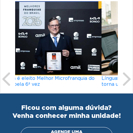
Previous
Ne
Línguas mais difíceis do mundo: o que
torna um idioma desafiador?
Ficou com alguma dúvida?
Venha conhecer minha unidade!
AGENDE UMA