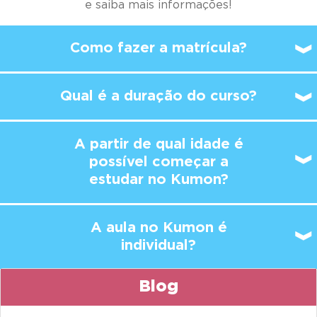
e saiba mais informações!
Como fazer a matrícula?
Qual é a duração do curso?
A partir de qual idade é
possível
começar a
estudar no Kumon?
A aula no Kumon é
individual?
Blog