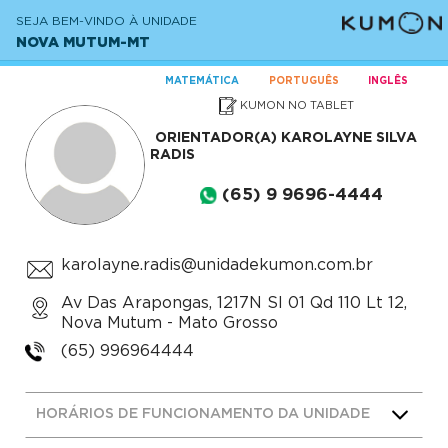
SEJA BEM-VINDO À UNIDADE
NOVA MUTUM-MT
MATEMÁTICA
PORTUGUÊS
INGLÊS
KUMON NO TABLET
ORIENTADOR(A)
KAROLAYNE SILVA
RADIS
(65) 9 9696-4444
karolayne.radis@unidadekumon.com.br
Av Das Arapongas, 1217N Sl 01 Qd 110 Lt 12,
Nova Mutum - Mato Grosso
(65) 996964444
HORÁRIOS DE FUNCIONAMENTO DA UNIDADE