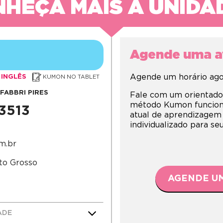
HEÇA MAIS A UNIDA
Agende uma av
Agende um horário agor
INGLÊS
KUMON NO TABLET
FABBRI PIRES
Fale com um orientado
método Kumon funciona,
-3513
atual de aprendizagem
individualizado para s
m.br
ato Grosso
AGENDE UM
ADE