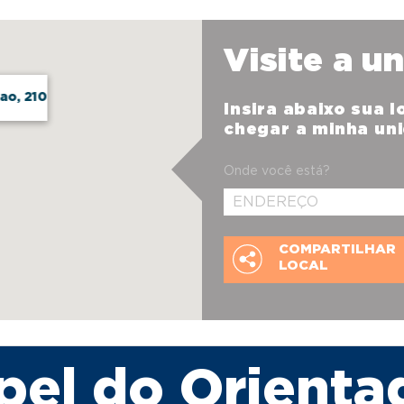
Visite a u
ao, 210
Insira abaixo sua 
chegar a minha un
Onde você está?
COMPARTILHAR
LOCAL
pel do Orienta