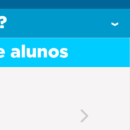
?
e alunos
Next