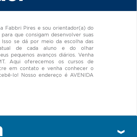
 Fabbri Pires e sou orientador(a) do
 para que consigam desenvolver suas
 Isso se dá por meio da escolha das
 atual de cada aluno e do olhar
seus pequenos avanços diários. Venha
MT. Aqui oferecemos os cursos de
ntre em contato e venha conhecer o
cebê-lo! Nosso endereço é AVENIDA
n