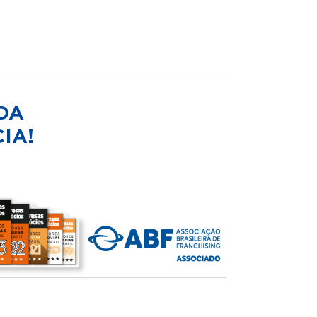
DA
IA!