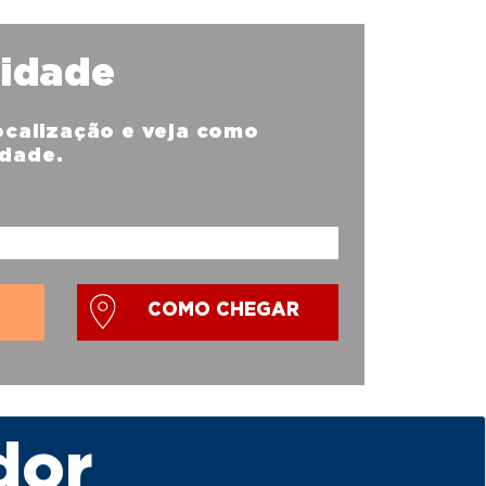
nidade
localização e veja como
idade.
COMO CHEGAR
dor