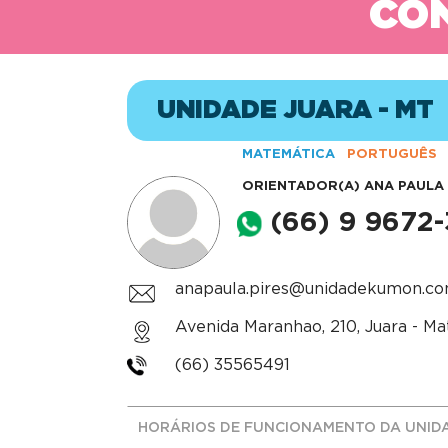
CON
UNIDADE JUARA - MT
MATEMÁTICA
PORTUGUÊS
ORIENTADOR(A)
ANA PAULA 
(66) 9 9672
anapaula.pires@unidadekumon.co
Avenida Maranhao, 210, Juara - M
(66) 35565491
HORÁRIOS DE FUNCIONAMENTO DA UNID