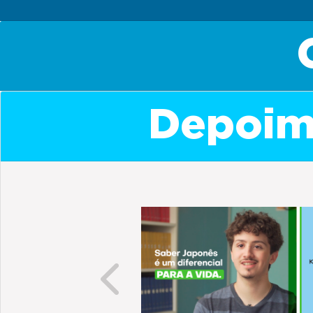
Depoime
Previous