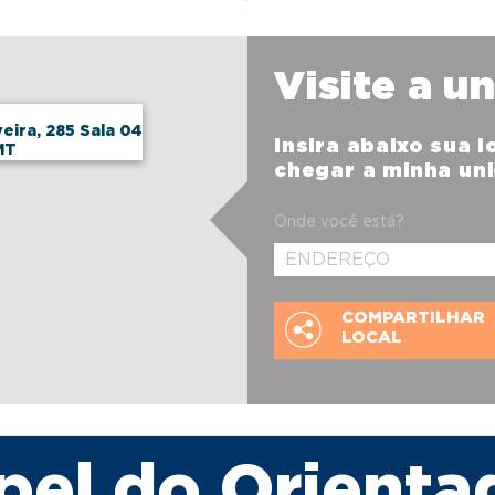
Visite a u
veira, 285 Sala 04
Insira abaixo sua 
MT
chegar a minha un
Onde você está?
COMPARTILHAR
LOCAL
pel do Orienta