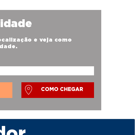
nidade
localização e veja como
idade.
COMO CHEGAR
dor