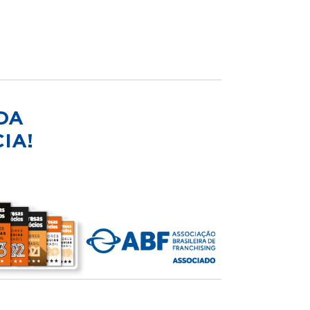
DA
IA!