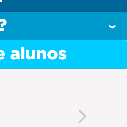
?
e alunos
Next