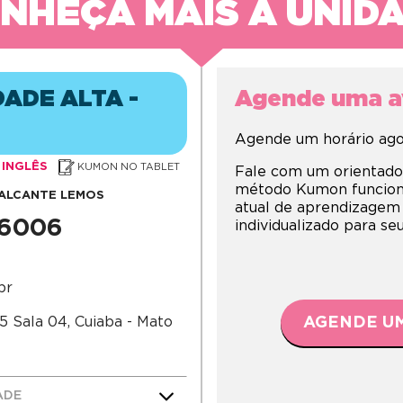
NHEÇA MAIS A UNID
DADE ALTA -
Agende uma av
Agende um horário agor
INGLÊS
KUMON NO TABLET
Fale com um orientado
método Kumon funciona,
ALCANTE LEMOS
atual de aprendizagem
-6006
individualizado para s
br
85 Sala 04, Cuiaba - Mato
AGENDE UM
ADE