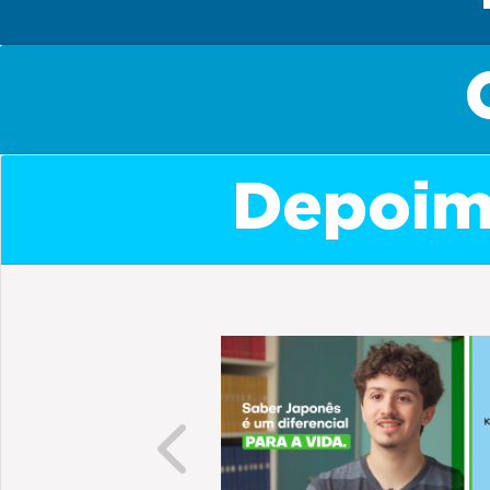
Depoime
Previous