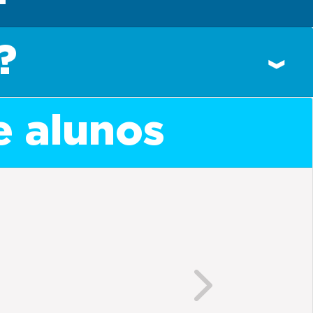
?
e alunos
Next