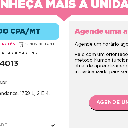
NHEÇA MAIS A UNID
DO CPA/MT
Agende uma av
Agende um horário agor
INGLÊS
KUMON NO TABLET
IA FARIA MARTINS
Fale com um orientado
método Kumon funciona,
-4013
atual de aprendizagem
individualizado para s
.br
ndonca, 1739 Lj 2 E 4,
AGENDE UM
ADE