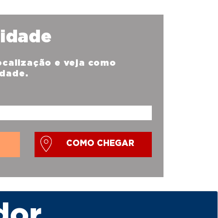
nidade
localização e veja como
idade.
COMO CHEGAR
dor