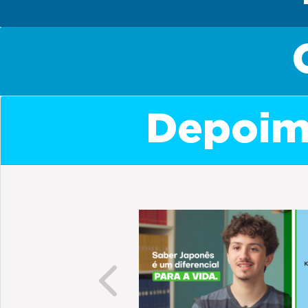
Depoime
Previous