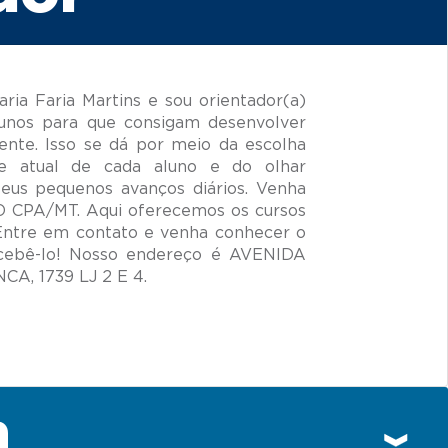
ia Faria Martins e sou orientador(a)
unos para que consigam desenvolver
ente. Isso se dá por meio da escolha
de atual de cada aluno e do olhar
seus pequenos avanços diários. Venha
O CPA/MT. Aqui oferecemos os cursos
 Entre em contato e venha conhecer o
cebê-lo! Nosso endereço é AVENIDA
n