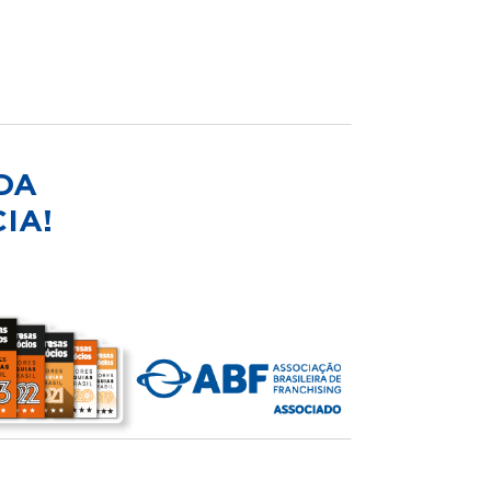
DA
IA!