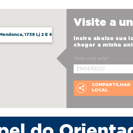
Visite a u
Mendonca, 1739 Lj 2 E 4
Insira abaixo sua 
chegar a minha un
Onde você está?
COMPARTILHAR
LOCAL
pel do Orienta