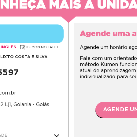
NHEÇA MAIS A UNID
Agende uma av
Agende um horário agor
INGLÊS
KUMON NO TABLET
LIXTO COSTA E SILVA
Fale com um orientado
método Kumon funciona,
atual de aprendizagem
-5597
individualizado para s
.com.br
 Lj1, Goiania - Goiás
AGENDE UM
ADE