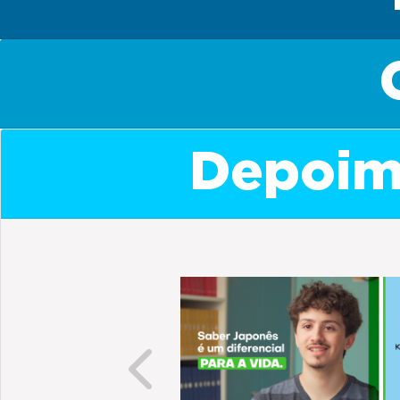
Depoime
Previous