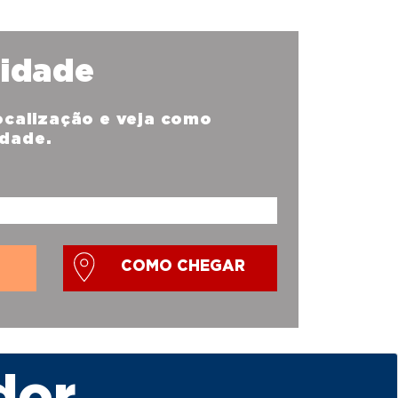
nidade
localização e veja como
idade.
COMO CHEGAR
dor