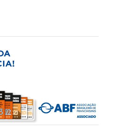
DA
IA!