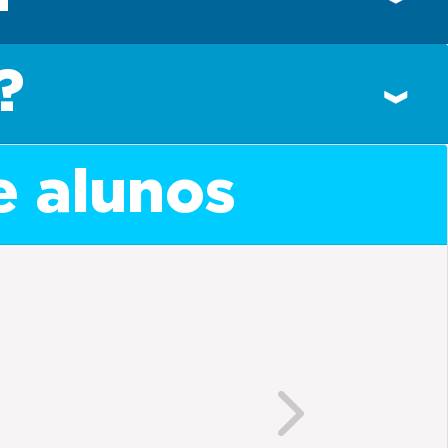
?
e alunos
Next