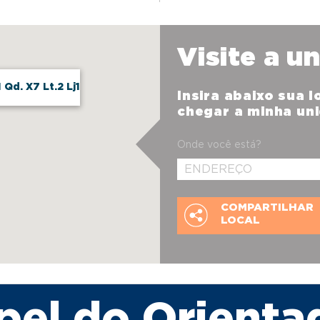
Visite a u
Qd. X7 Lt.2 Lj1
Insira abaixo sua 
chegar a minha un
Onde você está?
COMPARTILHAR
LOCAL
pel do Orienta