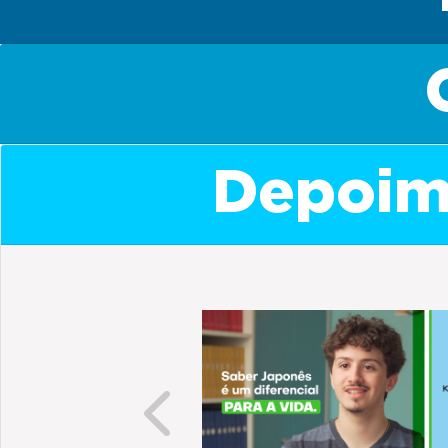
Depoime
Previous