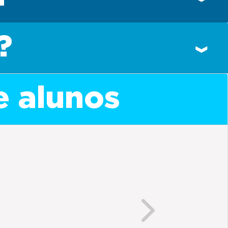
?
e alunos
Next