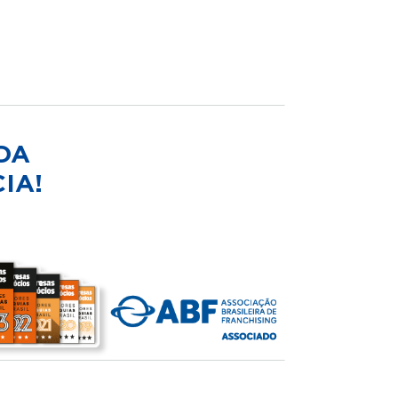
DA
IA!