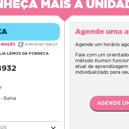
HEÇA MAIS A UNIDA
XA
Agende uma av
Agende um horário agor
INGLÊS
KUMON NO TABLET
ILIA LEMOS DA FONSECA
Fale com um orientado
método Kumon funciona,
atual de aprendizagem
8932
individualizado para s
r
- Bahia
AGENDE UM
ADE