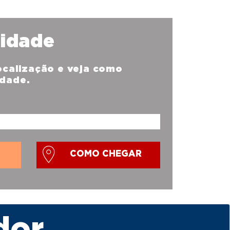
nidade
localização e veja como
idade.
COMO CHEGAR
dor