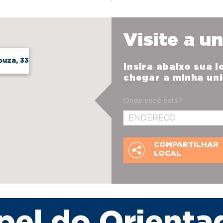
Visite a u
ouza, 33
Insira abaixo sua 
chegar a minha un
Onde você está?
COMPARTILHAR
LOCAL
pel do Orienta