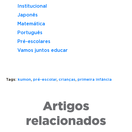
Institucional
Japonês
Matemática
Português
Pré-escolares
Vamos juntos educar
Tags:
kumon
,
pré-escolar
,
crianças
,
primeira infância
QUAL
MÉTODO
A
Artigos
KUMON
IDADE
PARA
MÍNIMA
ESTUDAR
PRÉ-
PARA
DEMAIS:
relacionados
ESCOLARES:
ESTUDAR
CRIANÇA
ENTENDA
NO
PODEM