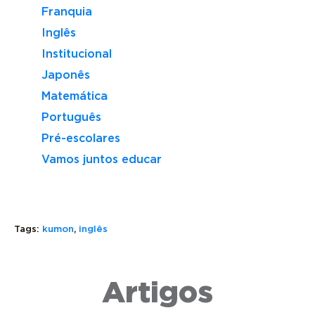
Franquia
Inglês
Institucional
Japonês
Matemática
Português
Pré-escolares
Vamos juntos educar
THERE
Tags:
kumon
,
inglês
IS
E
THERE
Artigos
COMO
ARE:
MELHORAR
TIRE
SAIBA