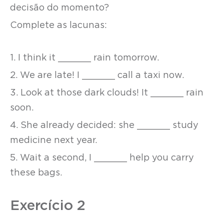
decisão do momento?
Complete as lacunas:
1. I think it ______ rain tomorrow.
2. We are late! I ______ call a taxi now.
3. Look at those dark clouds! It ______ rain
soon.
4. She already decided: she ______ study
medicine next year.
5. Wait a second, I ______ help you carry
these bags.
Exercício 2