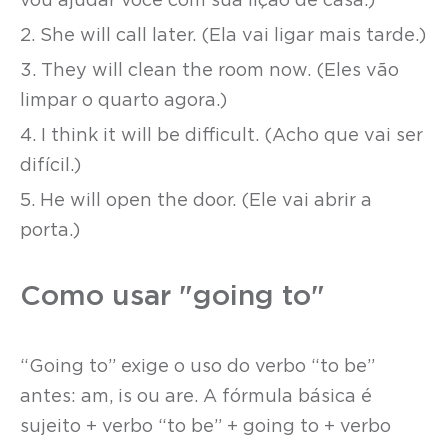
vou ajudar você com sua lição de casa.)
2. She will call later. (Ela vai ligar mais tarde.)
3. They will clean the room now. (Eles vão
limpar o quarto agora.)
4. I think it will be difficult. (Acho que vai ser
difícil.)
5. He will open the door. (Ele vai abrir a
porta.)
Como usar "going to"
“Going to” exige o uso do verbo “to be”
antes: am, is ou are. A fórmula básica é
sujeito + verbo “to be” + going to + verbo