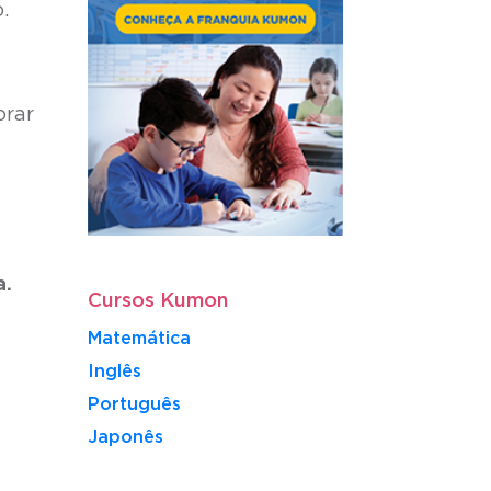
.
orar
a.
Cursos Kumon
Matemática
Inglês
Português
​Japonês