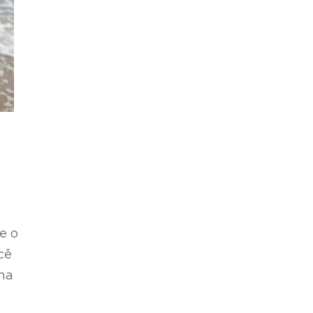
e o
cê
ha