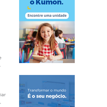
e
,
iar
,