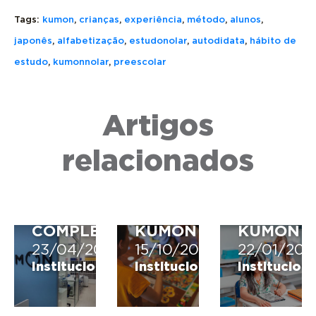
Tags:
kumon
,
crianças
,
experiência
,
método
,
alunos
,
japonês
,
alfabetização
,
estudonolar
,
autodidata
,
hábito de
estudo
,
kumonnolar
,
preescolar
LOGO
KUMON
DO
CONNECT
Artigos
KUMON:
TUDO
ENTENDA
CONHEÇA
SOBRE
O
O
A
relacionados
SIGNIFICADO
JOGO
FERRAM
E
DAS
DE
VEJA
EMOÇÕES
APRENDI
HISTÓRIA
DO
DIGITAL
COMPLETA
KUMON
KUMON
23/04/2026
15/10/2025
22/01/202
Institucional
Institucional
Instituciona