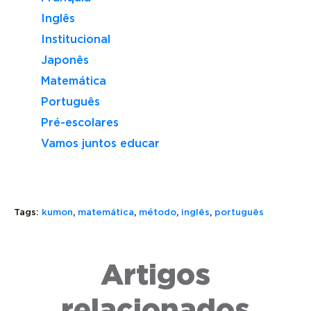
Inglês
Institucional
Japonês
Matemática
Português
Pré-escolares
Vamos juntos educar
Tags:
kumon
,
matemática
,
método
,
inglês
,
português
LOGO
KUMON
DO
CONNECT
Artigos
KUMON:
TUDO
ENTENDA
CONHEÇA
SOBRE
O
O
A
relacionados