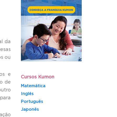
al da
resas
os ou
cos e
Cursos Kumon
ho de
Matemática
outro
Inglês
 para
Português
​Japonês
lação