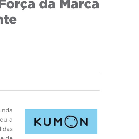
 Força da Marca
nte
gunda
beu a
didas
de de