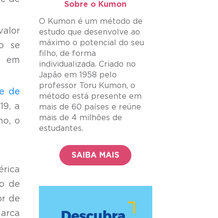
Sobre o Kumon​
O Kumon é um método de
valor
estudo que desenvolve ao
máximo o potencial do seu
o se
filho, de forma
s em
individualizada. Criado no
Japão em 1958 pelo
professor Toru Kumon, o
e de
método está presente em
19, a
mais de 60 países e reúne
mais de 4 milhões de
no, o
estudantes.
SAIBA MAIS
érica
vo de
or de
marca