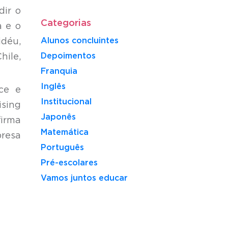
dir o
Categorias
a e o
Alunos concluintes
idéu,
Depoimentos
hile,
Franquia
Inglês
ce e
Institucional
ising
Japonês
firma
Matemática
presa
Português
Pré-escolares
Vamos juntos educar