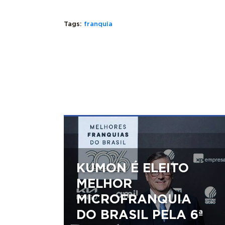
Tags:
franquia
KUMON É ELEITO
MELHOR
MICROFRANQUIA
DO BRASIL PELA 6ª