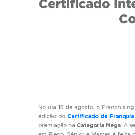
Certificado In
Co
No dia 18 de agosto, o Franchisin
edição do
Certificado de Franquia
premiação na
Categoria Mega
. A 
em Pleno, Sênior e Master, é feit