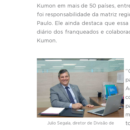
Kumon em mais de 50 países, entre
foi responsabilidade da matriz reg
Paulo.
Ele ainda destaca que essa
diário dos franqueados e colabora
Kumon.
“
p
A
c
p
m
t
Julio Segala, diretor de Divisão de