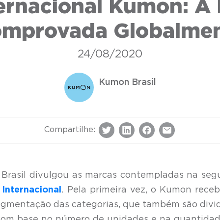
ternacional Kumon: A
mprovada Globalme
24/08/2020
Kumon Brasil
Compartilhe:
g Brasil divulgou as marcas contempladas na se
 Internacional
. Pela primeira vez, o Kumon rece
segmentação das categorias, que também são divi
a com base no número de unidades e na quantida