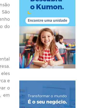
ansão
m São
penho
ho do
ntal
resa.
eles
rca e
var o
, em