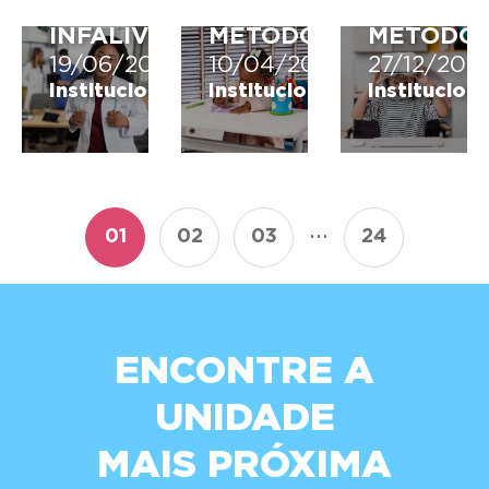
DICAS
O
DESTE
INFALÍVEIS!
MÉTODO!
MÉTODO
19/06/2023
10/04/2023
27/12/202
Institucional
Institucional
Instituciona
...
01
02
03
24
ENCONTRE A
UNIDADE
MAIS PRÓXIMA