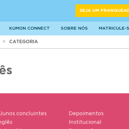
SEJA UM FRANQUEA
KUMON CONNECT
SOBRE NÓS
MATRICULE-
>
CATEGORIA
lês
lunos concluintes
Depoimentos
nglês
Institucional