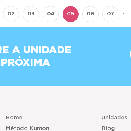
...
02
03
04
05
06
07
E A UNIDADE
 PRÓXIMA
Home
Unidades
Método Kumon
Blog