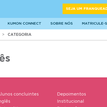
SEJA UM FRANQUEA
KUMON CONNECT
SOBRE NÓS
MATRICULE-
>
CATEGORIA
lês
lunos concluintes
Depoimentos
nglês
Institucional