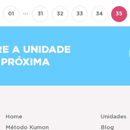
...
01
31
32
33
34
35
E A UNIDADE
 PRÓXIMA
Home
Unidades
Método Kumon
Blog