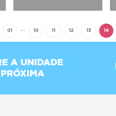
...
01
10
11
12
13
14
E A UNIDADE
 PRÓXIMA