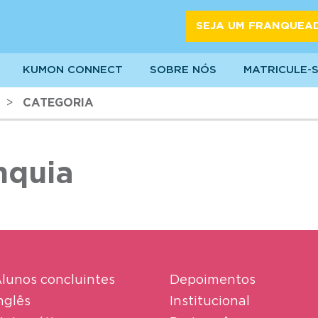
SEJA UM FRANQUEA
KUMON CONNECT
SOBRE NÓS
MATRICULE-
>
CATEGORIA
nquia
lunos concluintes
Depoimentos
nglês
Institucional