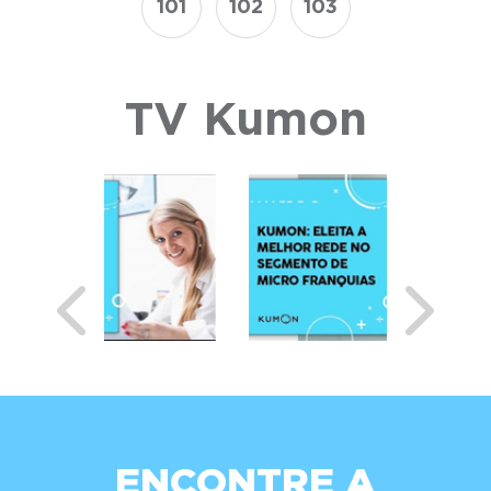
101
102
103
TV Kumon
Previous
Next
ENCONTRE A