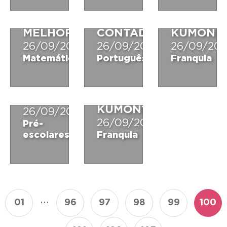
NO
MERECE
COM
KUMON,
SER
O
MELHOR!
CONTADA
KUMON
26/09/2018
26/09/2018
26/09/201
COMO
Matemática
Português
Franquia
É
SER
ORIENTADORA
D3COD1F1C4
DO
KUMON?
26/09/2018
26/09/2018
Pré-
escolares
Franquia
...
01
96
97
98
99
100