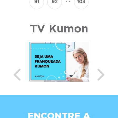
...
91
92
103
TV Kumon
Previous
Next
ENCONTRE A